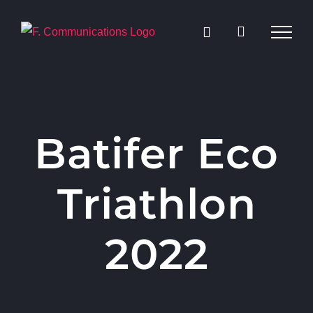
Passer
au
contenu
Batifer Eco
Triathlon
2022