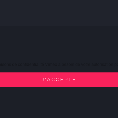
isons de confidentialité Vimeo a besoin de votre autorisation p
J'ACCEPTE