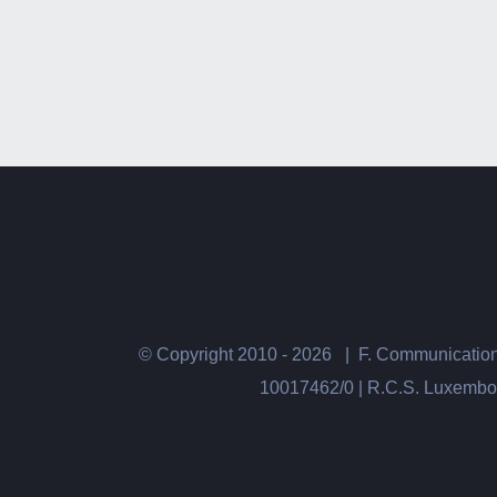
© Copyright 2010 -
2026 | F. Communication
10017462/0 | R.C.S. Luxembour