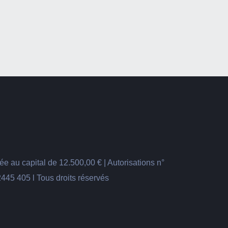
ée au capital de 12.500,00 € | Autorisations n°
445 405 l Tous droits réservés