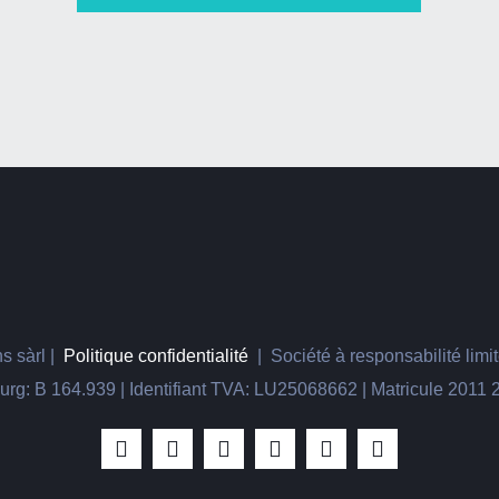
s sàrl |
Politique confidentialité
| Société à responsabilité limit
g: B 164.939 | Identifiant TVA: LU25068662 | Matricule 2011 2
Facebook
Instagram
LinkedIn
X
Vimeo
YouTube