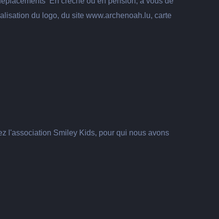
 déplacements En crèche ou en pension, à vous de
alisation du logo, du site www.archenoah.lu, carte
gez l'association Smiley Kids, pour qui nous avons