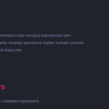
 trendach oraz rosnącej popularności gier
mentu swojego powstania szybko zyskało uznanie
nie klasyczne
rs
s s'adaptent également...