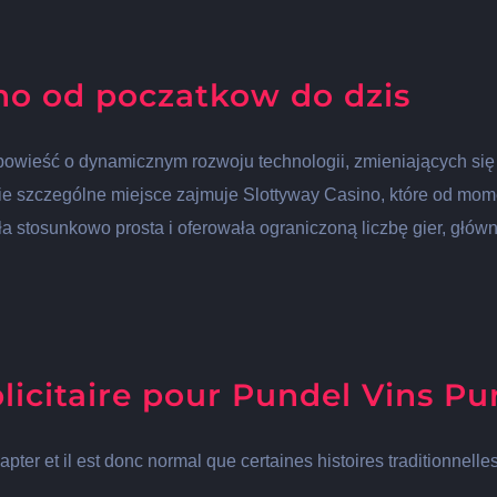
ino od poczatkow do dzis
 opowieść o dynamicznym rozwoju technologii, zmieniających się
e szczególne miejsce zajmuje Slottyway Casino, które od mo
a stosunkowo prosta i oferowała ograniczoną liczbę gier, głów
icitaire pour Pundel Vins Pu
pter et il est donc normal que certaines histoires traditionnelle