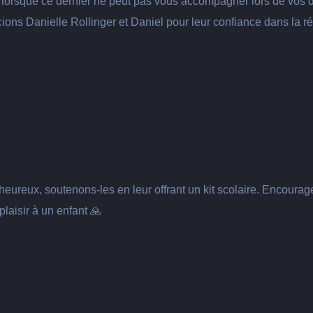
n lorsque ce dernier ne peut pas vous accompagner lors de vos
ions Danielle Rollinger et Daniel pour leur confiance dans la ré
 heureux, soutenons-les en leur offrant un kit scolaire. Encoura
plaisir à un enfant 🙏