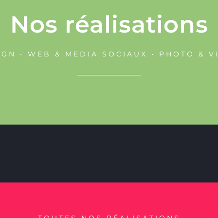
Nos réalisations
IGN • WEB & MEDIA SOCIAUX • PHOTO & V
TOUTES NOS RÉALISATIONS